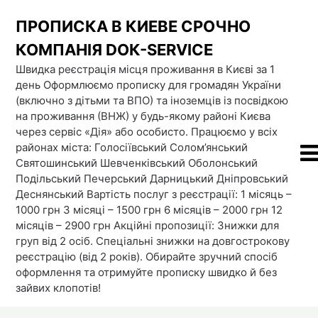
Skip
ПРОПИСКА В КИЕВЕ СРОЧНО
to
content
КОМПАНІЯ DOК-SERVICE
Швидка реєстрація місця проживання в Києві за 1
день Оформлюємо прописку для громадян України
(включно з дітьми та ВПО) та іноземців із посвідкою
на проживання (ВНЖ) у будь-якому районі Києва
через сервіс «Дія» або особисто. Працюємо у всіх
районах міста: Голосіївський Солом’янський
Святошинський Шевченківський Оболонський
Подільський Печерський Дарницький Дніпровський
Деснянський Вартість послуг з реєстрації: 1 місяць –
1000 грн 3 місяці – 1500 грн 6 місяців – 2000 грн 12
місяців – 2900 грн Акційні пропозиції: Знижки для
груп від 2 осіб. Спеціальні знижки на довгострокову
реєстрацію (від 2 років). Обирайте зручний спосіб
оформлення та отримуйте прописку швидко й без
зайвих клопотів!