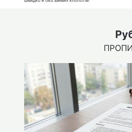
швидко й без зайвих клопотів!
Ру
ПРОПИ