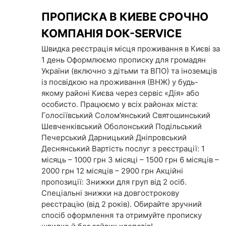
Skip
ПРОПИСКА В КИЕВЕ СРОЧНО
to
content
КОМПАНІЯ DOК-SERVICE
Швидка реєстрація місця проживання в Києві за
1 день Оформлюємо прописку для громадян
України (включно з дітьми та ВПО) та іноземців
із посвідкою на проживання (ВНЖ) у будь-
якому районі Києва через сервіс «Дія» або
особисто. Працюємо у всіх районах міста:
Голосіївський Солом’янський Святошинський
Шевченківський Оболонський Подільський
Печерський Дарницький Дніпровський
Деснянський Вартість послуг з реєстрації: 1
місяць – 1000 грн 3 місяці – 1500 грн 6 місяців –
2000 грн 12 місяців – 2900 грн Акційні
пропозиції: Знижки для груп від 2 осіб.
Спеціальні знижки на довгострокову
реєстрацію (від 2 років). Обирайте зручний
спосіб оформлення та отримуйте прописку