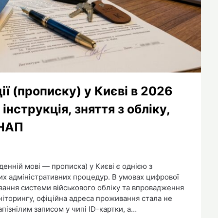
ії (прописку) у Києві в 2026
інструкція, зняття з обліку,
ЦНАП
енній мові — прописка) у Києві є однією з
х адміністративних процедур. В умовах цифрової
вання системи військового обліку та впровадження
іторингу, офіційна адреса проживання стала не
ізнілим записом у чипі ID-картки, а…