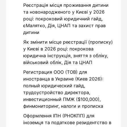
Реєстрація місця проживання дитини
та новонародженого у Києві у 2026
році: покроковий юридичний гайд,
єМалятко, Дія, ЦНАП та захист прав
дитини
Як змінити місце реєстрації (прописку)
у Києві в 2026 році: покрокова
юридична інструкція, зняття з обліку,
військовий облік, Дія та ЦНАП
Регистрация ООО (ТОВ) для
иностранца в Украине (Киев 2026):
полный юридический гайд,
трудоустройство директора,
инвестиционный ПМЖ ($100,000),
финмониторинг, налоги и прописка
Оформлення ІПН (РНОКПП) для
іноземця та податкове резидентство в