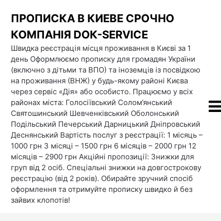
Skip
ПРОПИСКА В КИЕВЕ СРОЧНО
to
content
КОМПАНІЯ DOК-SERVICE
Швидка реєстрація місця проживання в Києві за 1
день Оформлюємо прописку для громадян України
(включно з дітьми та ВПО) та іноземців із посвідкою
на проживання (ВНЖ) у будь-якому районі Києва
через сервіс «Дія» або особисто. Працюємо у всіх
районах міста: Голосіївський Солом’янський
Святошинський Шевченківський Оболонський
Подільський Печерський Дарницький Дніпровський
Деснянський Вартість послуг з реєстрації: 1 місяць –
1000 грн 3 місяці – 1500 грн 6 місяців – 2000 грн 12
місяців – 2900 грн Акційні пропозиції: Знижки для
груп від 2 осіб. Спеціальні знижки на довгострокову
реєстрацію (від 2 років). Обирайте зручний спосіб
оформлення та отримуйте прописку швидко й без
зайвих клопотів!