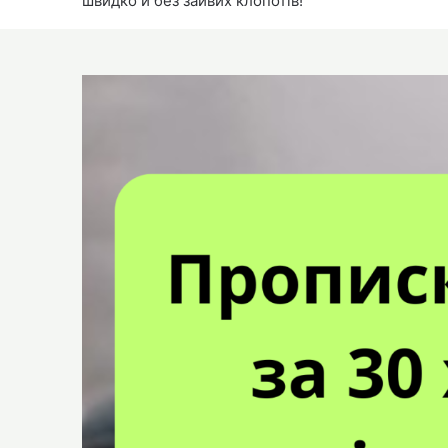
швидко й без зайвих клопотів!