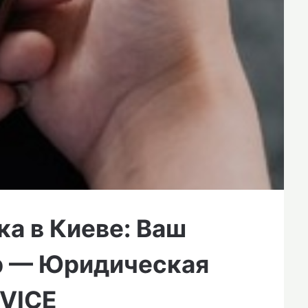
а в Киеве: Ваш
р — Юридическая
VICE