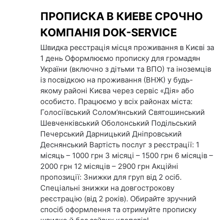
Skip
ПРОПИСКА В КИЕВЕ СРОЧНО
to
content
КОМПАНІЯ DOК-SERVICE
Швидка реєстрація місця проживання в Києві за
1 день Оформлюємо прописку для громадян
України (включно з дітьми та ВПО) та іноземців
із посвідкою на проживання (ВНЖ) у будь-
якому районі Києва через сервіс «Дія» або
особисто. Працюємо у всіх районах міста:
Голосіївський Солом’янський Святошинський
Шевченківський Оболонський Подільський
Печерський Дарницький Дніпровський
Деснянський Вартість послуг з реєстрації: 1
місяць – 1000 грн 3 місяці – 1500 грн 6 місяців –
2000 грн 12 місяців – 2900 грн Акційні
пропозиції: Знижки для груп від 2 осіб.
Спеціальні знижки на довгострокову
реєстрацію (від 2 років). Обирайте зручний
спосіб оформлення та отримуйте прописку