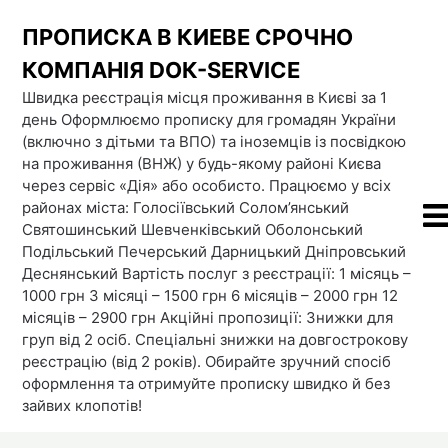
Skip
ПРОПИСКА В КИЕВЕ СРОЧНО
to
content
КОМПАНІЯ DOК-SERVICE
Швидка реєстрація місця проживання в Києві за 1
день Оформлюємо прописку для громадян України
(включно з дітьми та ВПО) та іноземців із посвідкою
на проживання (ВНЖ) у будь-якому районі Києва
через сервіс «Дія» або особисто. Працюємо у всіх
районах міста: Голосіївський Солом’янський
Святошинський Шевченківський Оболонський
Подільський Печерський Дарницький Дніпровський
Деснянський Вартість послуг з реєстрації: 1 місяць –
1000 грн 3 місяці – 1500 грн 6 місяців – 2000 грн 12
місяців – 2900 грн Акційні пропозиції: Знижки для
груп від 2 осіб. Спеціальні знижки на довгострокову
реєстрацію (від 2 років). Обирайте зручний спосіб
оформлення та отримуйте прописку швидко й без
зайвих клопотів!