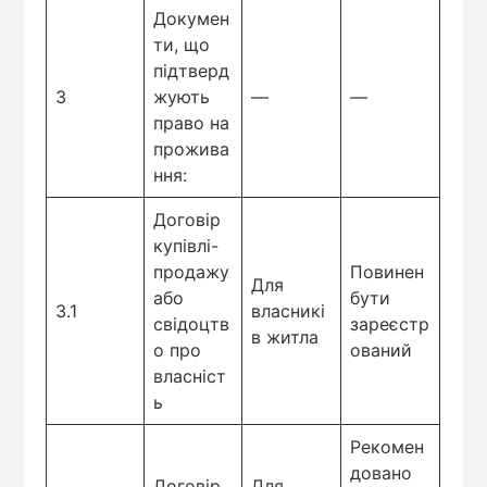
Докумен
ти, що
підтверд
3
жують
—
—
право на
прожива
ння:
Договір
купівлі-
продажу
Повинен
Для
або
бути
3.1
власникі
свідоцтв
зареєстр
в житла
о про
ований
власніст
ь
Рекомен
довано
Договір
Для