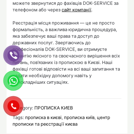
можете звернутися до фахівців DOK-SERVICE за
телефоном або через
сайт компанії
.
Реєстрація місця проживання — це не просто
формальність, а важлива юридична процедура,
яка забезпечує ваші права та доступ до
державних послуг. Звертаючись до
професіоналів DOK-SERVICE, ви отримуєте
гарантію якісного та своєчасного вирішення всіх
питань, пов’язаних із пропискою в Києві. Наші
фахівці готові відповісти на всі ваші запитання та
надати необхідну допомогу навіть у
найскладніших ситуаціях.
Category:
ПРОПИСКА КИЕВ
Tags:
прописка в києві
,
прописка київ
,
центр
прописки та реєстрації києва