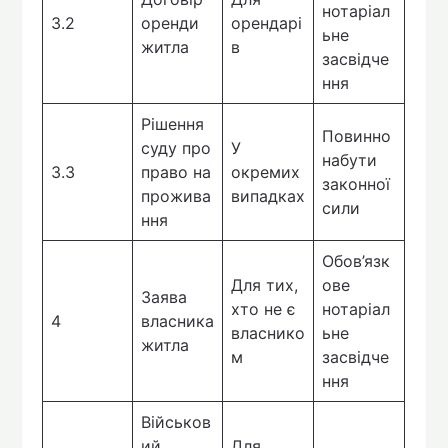
нотаріал
3.2
оренди
орендарі
ьне
житла
в
засвідче
ння
Рішення
Повинно
суду про
У
набути
3.3
право на
окремих
законної
прожива
випадках
сили
ння
Обов’язк
Для тих,
ове
Заява
хто не є
нотаріал
4
власника
власнико
ьне
житла
м
засвідче
ння
Військов
ий
Для