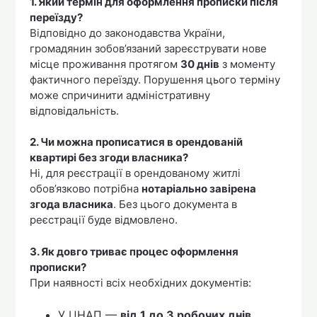
1. Який термін для оформлення прописки після
переїзду?
Відповідно до законодавства України,
громадянин зобов’язаний зареєструвати нове
місце проживання протягом
30 днів
з моменту
фактичного переїзду. Порушення цього терміну
може спричинити адміністративну
відповідальність.
2. Чи можна прописатися в орендованій
квартирі без згоди власника?
Ні, для реєстрації в орендованому житлі
обов’язково потрібна
нотаріально завірена
згода власника
. Без цього документа в
реєстрації буде відмовлено.
3. Як довго триває процес оформлення
прописки?
При наявності всіх необхідних документів:
У ЦНАП —
від 1 до 3 робочих днів