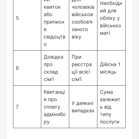
Необхідн
квиток
чоловіків
ий для
або
військов
5
обліку у
приписн
озобов’я
військко
е
заного
маті
свідоцтв
віку
о
Довідка
При
про
реєстра
Дійсна 1
6
склад
ції всієї
місяць
сім’ї
сім’ї
Квитанці
Сума
я про
залежит
У деяких
7
сплату
ь від
випадках
адмінзбо
типу
ру
послуги