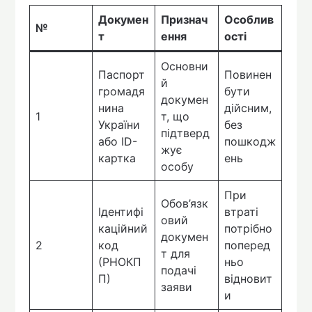
Докумен
Признач
Особлив
№
т
ення
ості
Основни
Паспорт
Повинен
й
громадя
бути
докумен
нина
дійсним,
1
т, що
України
без
підтверд
або ID-
пошкодж
жує
картка
ень
особу
При
Обов’язк
Ідентифі
втраті
овий
каційний
потрібно
докумен
2
код
поперед
т для
(РНОКП
ньо
подачі
П)
відновит
заяви
и