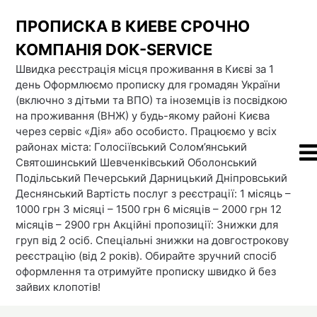
Skip
ПРОПИСКА В КИЕВЕ СРОЧНО
to
content
КОМПАНІЯ DOК-SERVICE
Швидка реєстрація місця проживання в Києві за 1
день Оформлюємо прописку для громадян України
(включно з дітьми та ВПО) та іноземців із посвідкою
на проживання (ВНЖ) у будь-якому районі Києва
через сервіс «Дія» або особисто. Працюємо у всіх
районах міста: Голосіївський Солом’янський
Святошинський Шевченківський Оболонський
Подільський Печерський Дарницький Дніпровський
Деснянський Вартість послуг з реєстрації: 1 місяць –
1000 грн 3 місяці – 1500 грн 6 місяців – 2000 грн 12
місяців – 2900 грн Акційні пропозиції: Знижки для
груп від 2 осіб. Спеціальні знижки на довгострокову
реєстрацію (від 2 років). Обирайте зручний спосіб
оформлення та отримуйте прописку швидко й без
зайвих клопотів!