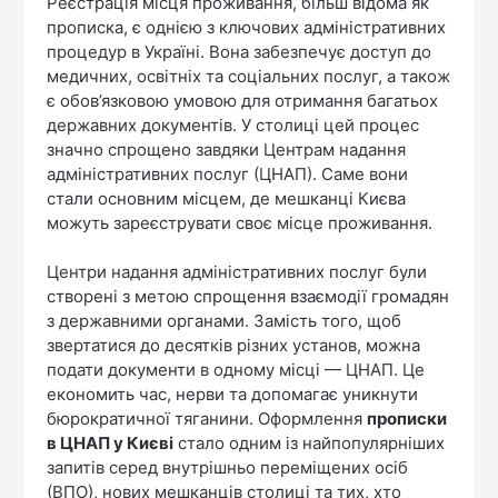
Реєстрація місця проживання, більш відома як
прописка, є однією з ключових адміністративних
процедур в Україні. Вона забезпечує доступ до
медичних, освітніх та соціальних послуг, а також
є обов’язковою умовою для отримання багатьох
державних документів. У столиці цей процес
значно спрощено завдяки Центрам надання
адміністративних послуг (ЦНАП). Саме вони
стали основним місцем, де мешканці Києва
можуть зареєструвати своє місце проживання.
Центри надання адміністративних послуг були
створені з метою спрощення взаємодії громадян
з державними органами. Замість того, щоб
звертатися до десятків різних установ, можна
подати документи в одному місці — ЦНАП. Це
економить час, нерви та допомагає уникнути
бюрократичної тяганини. Оформлення
прописки
в ЦНАП у Києві
стало одним із найпопулярніших
запитів серед внутрішньо переміщених осіб
(ВПО), нових мешканців столиці та тих, хто