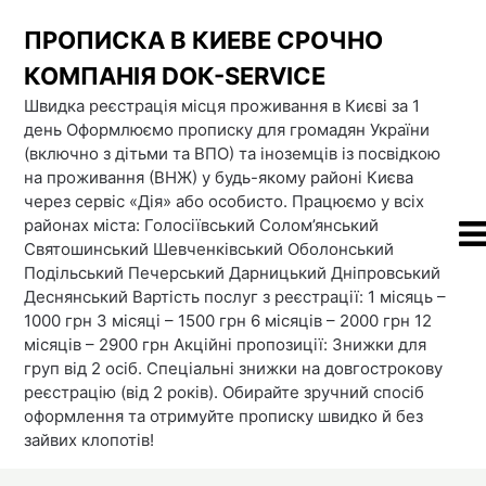
Skip
ПРОПИСКА В КИЕВЕ СРОЧНО
to
content
КОМПАНІЯ DOК-SERVICE
Швидка реєстрація місця проживання в Києві за 1
день Оформлюємо прописку для громадян України
(включно з дітьми та ВПО) та іноземців із посвідкою
на проживання (ВНЖ) у будь-якому районі Києва
через сервіс «Дія» або особисто. Працюємо у всіх
районах міста: Голосіївський Солом’янський
Святошинський Шевченківський Оболонський
Подільський Печерський Дарницький Дніпровський
Деснянський Вартість послуг з реєстрації: 1 місяць –
1000 грн 3 місяці – 1500 грн 6 місяців – 2000 грн 12
місяців – 2900 грн Акційні пропозиції: Знижки для
груп від 2 осіб. Спеціальні знижки на довгострокову
реєстрацію (від 2 років). Обирайте зручний спосіб
оформлення та отримуйте прописку швидко й без
зайвих клопотів!