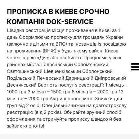
Skip
ПРОПИСКА В КИЕВЕ СРОЧНО
to
content
КОМПАНІЯ DOК-SERVICE
Швидка реєстрація місця проживання в Києві за 1
день Оформлюємо прописку для громадян України
(включно з дітьми та ВПО) та іноземців із посвідкою
на проживання (ВНЖ) у будь-якому районі Києва
через сервіс «Дія» або особисто. Працюємо у всіх
районах міста: Голосіївський Солом’янський
Святошинський Шевченківський Оболонський
Подільський Печерський Дарницький Дніпровський
Деснянський Вартість послуг з реєстрації: 1 місяць –
1000 грн 3 місяці – 1500 грн 6 місяців – 2000 грн 12
місяців – 2900 грн Акційні пропозиції: Знижки для
груп від 2 осіб. Спеціальні знижки на довгострокову
реєстрацію (від 2 років). Обирайте зручний спосіб
оформлення та отримуйте прописку швидко й без
зайвих клопотів!