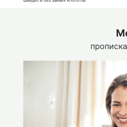
швидко й без зайвих клопотів!
М
прописка