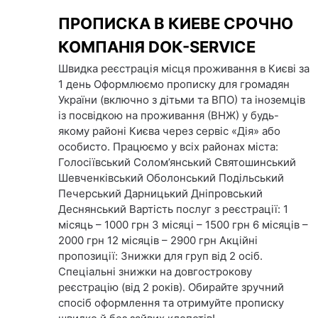
Skip
ПРОПИСКА В КИЕВЕ СРОЧНО
to
content
КОМПАНІЯ DOК-SERVICE
Швидка реєстрація місця проживання в Києві за
1 день Оформлюємо прописку для громадян
України (включно з дітьми та ВПО) та іноземців
із посвідкою на проживання (ВНЖ) у будь-
якому районі Києва через сервіс «Дія» або
особисто. Працюємо у всіх районах міста:
Голосіївський Солом’янський Святошинський
Шевченківський Оболонський Подільський
Печерський Дарницький Дніпровський
Деснянський Вартість послуг з реєстрації: 1
місяць – 1000 грн 3 місяці – 1500 грн 6 місяців –
2000 грн 12 місяців – 2900 грн Акційні
пропозиції: Знижки для груп від 2 осіб.
Спеціальні знижки на довгострокову
реєстрацію (від 2 років). Обирайте зручний
спосіб оформлення та отримуйте прописку