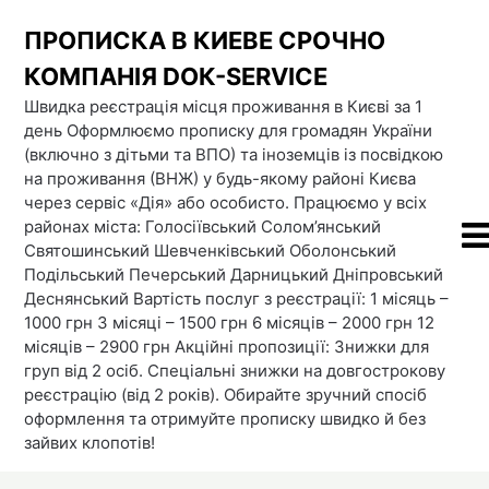
Skip
ПРОПИСКА В КИЕВЕ СРОЧНО
to
content
КОМПАНІЯ DOК-SERVICE
Швидка реєстрація місця проживання в Києві за 1
день Оформлюємо прописку для громадян України
(включно з дітьми та ВПО) та іноземців із посвідкою
на проживання (ВНЖ) у будь-якому районі Києва
через сервіс «Дія» або особисто. Працюємо у всіх
районах міста: Голосіївський Солом’янський
Святошинський Шевченківський Оболонський
Подільський Печерський Дарницький Дніпровський
Деснянський Вартість послуг з реєстрації: 1 місяць –
1000 грн 3 місяці – 1500 грн 6 місяців – 2000 грн 12
місяців – 2900 грн Акційні пропозиції: Знижки для
груп від 2 осіб. Спеціальні знижки на довгострокову
реєстрацію (від 2 років). Обирайте зручний спосіб
оформлення та отримуйте прописку швидко й без
зайвих клопотів!