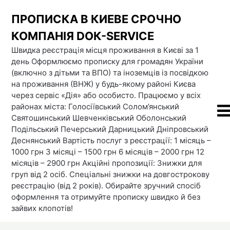
Skip
ПРОПИСКА В КИЕВЕ СРОЧНО
to
content
КОМПАНІЯ DOК-SERVICE
Швидка реєстрація місця проживання в Києві за 1
день Оформлюємо прописку для громадян України
(включно з дітьми та ВПО) та іноземців із посвідкою
на проживання (ВНЖ) у будь-якому районі Києва
через сервіс «Дія» або особисто. Працюємо у всіх
районах міста: Голосіївський Солом’янський
Святошинський Шевченківський Оболонський
Подільський Печерський Дарницький Дніпровський
Деснянський Вартість послуг з реєстрації: 1 місяць –
1000 грн 3 місяці – 1500 грн 6 місяців – 2000 грн 12
місяців – 2900 грн Акційні пропозиції: Знижки для
груп від 2 осіб. Спеціальні знижки на довгострокову
реєстрацію (від 2 років). Обирайте зручний спосіб
оформлення та отримуйте прописку швидко й без
зайвих клопотів!