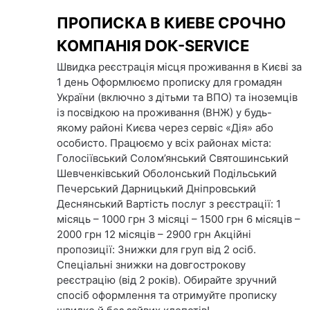
Skip
ПРОПИСКА В КИЕВЕ СРОЧНО
to
content
КОМПАНІЯ DOК-SERVICE
Швидка реєстрація місця проживання в Києві за
1 день Оформлюємо прописку для громадян
України (включно з дітьми та ВПО) та іноземців
із посвідкою на проживання (ВНЖ) у будь-
якому районі Києва через сервіс «Дія» або
особисто. Працюємо у всіх районах міста:
Голосіївський Солом’янський Святошинський
Шевченківський Оболонський Подільський
Печерський Дарницький Дніпровський
Деснянський Вартість послуг з реєстрації: 1
місяць – 1000 грн 3 місяці – 1500 грн 6 місяців –
2000 грн 12 місяців – 2900 грн Акційні
пропозиції: Знижки для груп від 2 осіб.
Спеціальні знижки на довгострокову
реєстрацію (від 2 років). Обирайте зручний
спосіб оформлення та отримуйте прописку