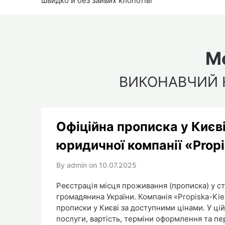
швидко й без зайвих клопотів!
М
ВИКОНАВЧИЙ 
Офіційна прописка у Києві
юридичної компанії «Prop
By admin on
10.07.2025
Реєстрація місця проживання (прописка) у с
громадянина України. Компанія «Propiska-Ki
прописки у Києві за доступними цінами. У цій
послуги, вартість, терміни оформлення та п