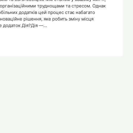
 організаційними труднощами та стресом. Однак
більних додатків цей процес стає набагато
новаційне рішення, яке робить зміну місця
е додаток Дія?Дія —…