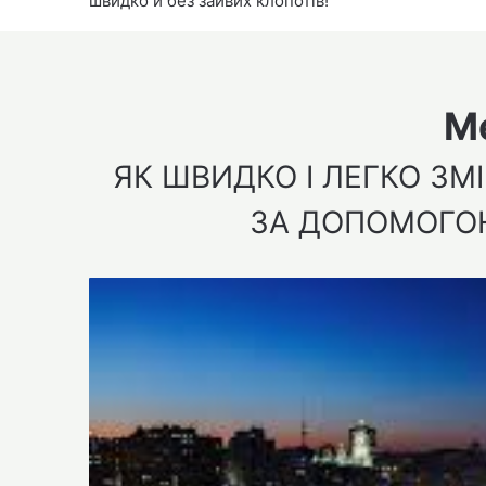
швидко й без зайвих клопотів!
М
ЯК ШВИДКО І ЛЕГКО З
ЗА ДОПОМОГОЮ