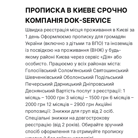
Skip
ПРОПИСКА В КИЕВЕ СРОЧНО
to
content
КОМПАНІЯ DOК-SERVICE
Швидка реєстрація місця проживання в Києві за
1 день Оформлюємо прописку для громадян
України (включно з дітьми та ВПО) та іноземців
із посвідкою на проживання (ВНЖ) у будь-
якому районі Києва через сервіс «Дія» або
особисто. Працюємо у всіх районах міста:
Голосіївський Солом’янський Святошинський
Шевченківський Оболонський Подільський
Печерський Дарницький Дніпровський
Деснянський Вартість послуг з реєстрації: 1
місяць – 1000 грн 3 місяці – 1500 грн 6 місяців –
2000 грн 12 місяців – 2900 грн Акційні
пропозиції: Знижки для груп від 2 осіб.
Спеціальні знижки на довгострокову
реєстрацію (від 2 років). Обирайте зручний
спосіб оформлення та отримуйте прописку