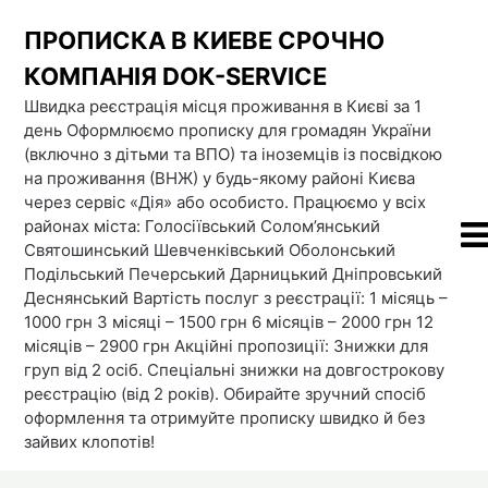
Skip
ПРОПИСКА В КИЕВЕ СРОЧНО
to
content
КОМПАНІЯ DOК-SERVICE
Швидка реєстрація місця проживання в Києві за 1
день Оформлюємо прописку для громадян України
(включно з дітьми та ВПО) та іноземців із посвідкою
на проживання (ВНЖ) у будь-якому районі Києва
через сервіс «Дія» або особисто. Працюємо у всіх
районах міста: Голосіївський Солом’янський
Святошинський Шевченківський Оболонський
Подільський Печерський Дарницький Дніпровський
Деснянський Вартість послуг з реєстрації: 1 місяць –
1000 грн 3 місяці – 1500 грн 6 місяців – 2000 грн 12
місяців – 2900 грн Акційні пропозиції: Знижки для
груп від 2 осіб. Спеціальні знижки на довгострокову
реєстрацію (від 2 років). Обирайте зручний спосіб
оформлення та отримуйте прописку швидко й без
зайвих клопотів!