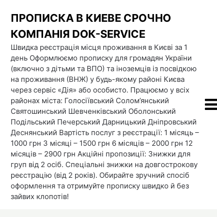
Skip
ПРОПИСКА В КИЕВЕ СРОЧНО
to
content
КОМПАНІЯ DOК-SERVICE
Швидка реєстрація місця проживання в Києві за 1
день Оформлюємо прописку для громадян України
(включно з дітьми та ВПО) та іноземців із посвідкою
на проживання (ВНЖ) у будь-якому районі Києва
через сервіс «Дія» або особисто. Працюємо у всіх
районах міста: Голосіївський Солом’янський
Святошинський Шевченківський Оболонський
Подільський Печерський Дарницький Дніпровський
Деснянський Вартість послуг з реєстрації: 1 місяць –
1000 грн 3 місяці – 1500 грн 6 місяців – 2000 грн 12
місяців – 2900 грн Акційні пропозиції: Знижки для
груп від 2 осіб. Спеціальні знижки на довгострокову
реєстрацію (від 2 років). Обирайте зручний спосіб
оформлення та отримуйте прописку швидко й без
зайвих клопотів!