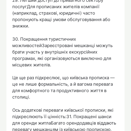
29. Легший доступ до приватного сектору
послугДля прописаних жителів компанії
(наприклад, страхові, юридичні) часто
пропонують кращі умови обслуговування або
знижки.
30. Покращення туристичних
можливостейЗареєстровані мешканці можуть
брати участь у внутрішніх екскурсійних
програмах, які організовуються виключно для
місцевих жителів.
Це ще раз підкреслює, що київська прописка —
це не лише формальність, а й вагома перевага
для комфортного та продуктивного життя в
столиці.
Ось додаткові переваги київської прописки, які
підкреслюють її цінність:31. Покращені шанси
для оренди житлаБагато орендодавців віддають
перевагу мешканцям із київською пропискою,