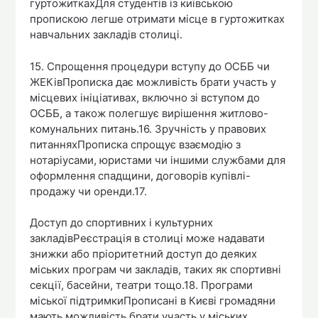
гуртожиткахДля студентів із київською
пропискою легше отримати місце в гуртожитках
навчальних закладів столиці.
15. Спрощення процедури вступу до ОСББ чи
ЖЕКівПрописка дає можливість брати участь у
місцевих ініціативах, включно зі вступом до
ОСББ, а також полегшує вирішення житлово-
комунальних питань.16. Зручність у правових
питанняхПрописка спрощує взаємодію з
нотаріусами, юристами чи іншими службами для
оформлення спадщини, договорів купівлі-
продажу чи оренди.17.
Доступ до спортивних і культурних
закладівРеєстрація в столиці може надавати
знижки або пріоритетний доступ до деяких
міських програм чи закладів, таких як спортивні
секції, басейни, театри тощо.18. Програми
міської підтримкиПрописані в Києві громадяни
мають можливість брати участь у міських