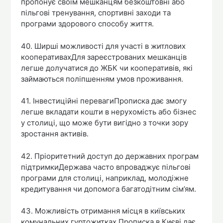
пропонує своїм мешканцям безкоштовні або
пільгові тренування, спортивні заходи та
програми здорового способу життя.
40. Ширші можливості для участі в житлових
кооперативахДля зареєстрованих мешканців
легше долучатися до ЖБК чи кооперативів, які
займаються поліпшенням умов проживання.
41. Інвестиційні перевагиПрописка дає змогу
легше вкладати кошти в нерухомість або бізнес
у столиці, що може бути вигідно з точки зору
зростання активів.
42. Пріоритетний доступ до державних програм
підтримкиДержава часто впроваджує пільгові
програми для столиці, наприклад, молодіжне
кредитування чи допомога багатодітним сім’ям.
43. Можливість отримання місця в київських
комунальних гуртожитках Прописка в Києві дає