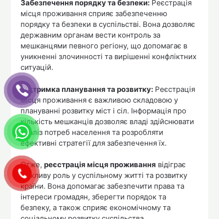
Забезпечення порядку та безпеки:
Реєстрація
місця проживання сприяє забезпеченню
порядку та безпеки в суспільстві. Вона дозволяє
державним органам вести контроль за
мешканцями певного регіону, що допомагає в
уникненні злочинності та вирішенні конфліктних
ситуацій.
Підтримка планування та розвитку:
Реєстрація
місця проживання є важливою складовою у
плануванні розвитку міст і сіл. Інформація про
кількість мешканців дозволяє владі здійснювати
аналіз потреб населення та розробляти
ефективні стратегії для забезпечення їх.
Отже,
реєстрація місця проживання
відіграє
важливу роль у суспільному житті та розвитку
країни. Вона допомагає забезпечити права та
інтереси громадян, зберегти порядок та
безпеку, а також сприяє економічному та
соціальному розвитку суспільства.