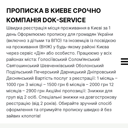
Skip
ПРОПИСКА В КИЕВЕ СРОЧНО
to
content
КОМПАНІЯ DOК-SERVICE
Швидка реєстрація місця проживання в Києві за 1
день Оформлюємо прописку для громадян України
(включно з дітьми та ВПО) та іноземців із посвідкою
на проживання (ВНЖ) у будь-якому районі Києва
через сервіс «Дія» або особисто. Працюємо у всіх
районах міста: Голосіївський Солом’янський
Святошинський Шевченківський Оболонський
Подільський Печерський Дарницький Дніпровський
Деснянський Вартість послуг з реєстрації: 1 місяць –
1000 грн 3 місяці – 1500 грн 6 місяців – 2000 грн 12
місяців – 2900 грн Акційні пропозиції: Знижки для
груп від 2 осіб. Спеціальні знижки на довгострокову
реєстрацію (від 2 років). Обирайте зручний спосіб
оформлення та отримуйте прописку швидко й без
зайвих клопотів!