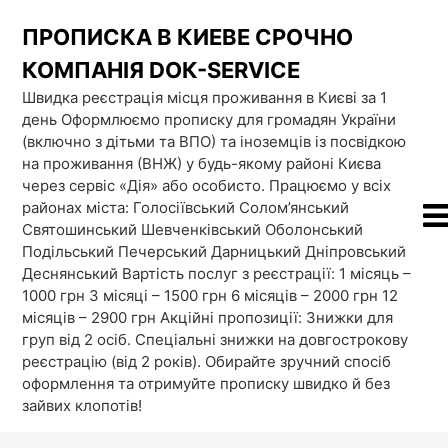
Skip
ПРОПИСКА В КИЕВЕ СРОЧНО
to
content
КОМПАНІЯ DOК-SERVICE
Швидка реєстрація місця проживання в Києві за 1
день Оформлюємо прописку для громадян України
(включно з дітьми та ВПО) та іноземців із посвідкою
на проживання (ВНЖ) у будь-якому районі Києва
через сервіс «Дія» або особисто. Працюємо у всіх
районах міста: Голосіївський Солом’янський
Святошинський Шевченківський Оболонський
Подільський Печерський Дарницький Дніпровський
Деснянський Вартість послуг з реєстрації: 1 місяць –
1000 грн 3 місяці – 1500 грн 6 місяців – 2000 грн 12
місяців – 2900 грн Акційні пропозиції: Знижки для
груп від 2 осіб. Спеціальні знижки на довгострокову
реєстрацію (від 2 років). Обирайте зручний спосіб
оформлення та отримуйте прописку швидко й без
зайвих клопотів!