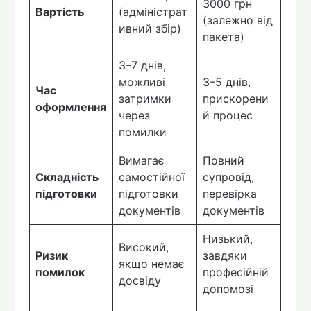
3000 грн
Вартість
(адміністрат
(залежно від
ивний збір)
пакета)
3–7 днів,
можливі
3–5 днів,
Час
затримки
прискорени
оформлення
через
й процес
помилки
Вимагає
Повний
Складність
самостійної
супровід,
підготовки
підготовки
перевірка
документів
документів
Низький,
Високий,
Ризик
завдяки
якщо немає
помилок
професійній
досвіду
допомозі