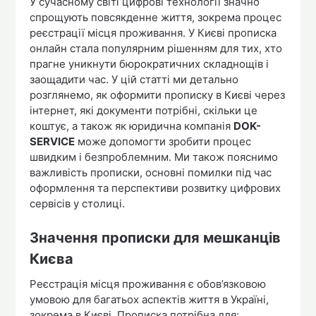
У сучасному світі цифрові технології значно
спрощують повсякденне життя, зокрема процес
реєстрації місця проживання. У Києві прописка
онлайн стала популярним рішенням для тих, хто
прагне уникнути бюрократичних складнощів і
заощадити час. У цій статті ми детально
розглянемо, як оформити прописку в Києві через
інтернет, які документи потрібні, скільки це
коштує, а також як юридична компанія
DOK-
SERVICE
може допомогти зробити процес
швидким і безпроблемним. Ми також пояснимо
важливість прописки, основні помилки під час
оформлення та перспективи розвитку цифрових
сервісів у столиці.
Значення прописки для мешканців
Києва
Реєстрація місця проживання є обов’язковою
умовою для багатьох аспектів життя в Україні,
зокрема в Києві. Прописка потрібна для: