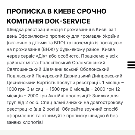
Skip
ПРОПИСКА В КИЕВЕ СРОЧНО
to
content
КОМПАНІЯ DOК-SERVICE
Швидка реєстрація місця проживання в Києві за 1
день Оформлюємо прописку для громадян України
(включно з дітьми та ВПО) та іноземців із посвідкою
на проживання (ВНЖ) у будь-якому районі Києва
через сервіс «Дія» або особисто. Працюємо у всіх
районах міста: Голосіївський Солом’янський
Святошинський Шевченківський Оболонський
Подільський Печерський Дарницький Дніпровський
Деснянський Вартість послуг з реєстрації: 1 місяць –
1000 грн 3 місяці – 1500 грн 6 місяців – 2000 грн 12
місяців – 2900 грн Акційні пропозиції: Знижки для
груп від 2 осіб. Спеціальні знижки на довгострокову
реєстрацію (від 2 років). Обирайте зручний спосіб
оформлення та отримуйте прописку швидко й без
зайвих клопотів!