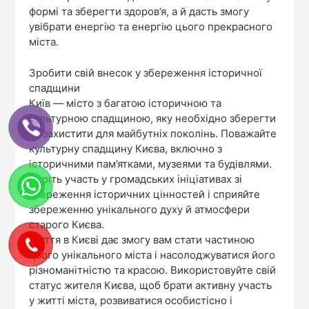
формі та зберегти здоров’я, а й дасть змогу
увібрати енергію та енергію цього прекрасного
міста.
Зробити свій внесок у збереження історичної
спадщини
Київ — місто з багатою історичною та
культурною спадщиною, яку необхідно зберегти
та захистити для майбутніх поколінь. Поважайте
культурну спадщину Києва, включно з
історичними пам’ятками, музеями та будівлями.
Беріть участь у громадських ініціативах зі
збереження історичних цінностей і сприяйте
збереженню унікального духу й атмосфери
старого Києва.
Життя в Києві дає змогу вам стати частиною
цього унікального міста і насолоджуватися його
різноманітністю та красою. Використовуйте свій
статус жителя Києва, щоб брати активну участь
у житті міста, розвиватися особистісно і