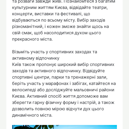
та розваги завжди живі. Познайомтеся з багатим
культурним життям Києва, відвідайте театри,
концерти, виставки та фестивалі, що
відбуваються по всьому місту. Вибір заходів
різноманітний, і кожен зможе знайти щось на
свій смак, щоб насолодитися духом цього
прекрасного міста.
Візьміть участь у спортивних заходах та
активному відпочинку
Київ також пропонує широкий вибір спортивних
заходів та активного відпочинку. Відвідуйте
спортивні центри, парки та тренажерні зали,
беріть участь у марафонах і забігах, катайтеся на
велосипеді або досліджуйте мальовничі райони
Києва. Активний спосіб життя допоможе вам
зберегти гарну фізичну форму і настрій, а також
дозволить повною мірою відчути дух цього
динамічного міста.