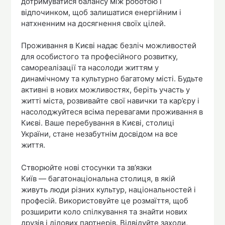
дотримуватися балансу між роботою і
відпочинком, щоб залишатися енергійним і
натхненним на досягнення своїх цілей.
Проживання в Києві надає безліч можливостей
для особистого та професійного розвитку,
самореалізації та насолоди життям у
динамічному та культурно багатому місті. Будьте
активні в нових можливостях, беріть участь у
житті міста, розвивайте свої навички та кар’єру і
насолоджуйтеся всіма перевагами проживання в
Києві. Ваше перебування в Києві, столиці
України, стане незабутнім досвідом на все
життя.
Створюйте нові стосунки та зв’язки
Київ — багатонаціональна столиця, в якій
живуть люди різних культур, національностей і
професій. Використовуйте це розмаїття, щоб
розширити коло спілкування та знайти нових
друзів і ділових партнерів. Відвідуйте заходи,