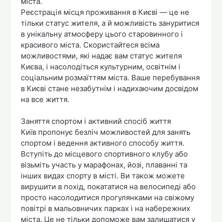
міста.
Реєстрація місця проживання в Києві — це не
тільки статус жителя, а й можливість зануритися
в унікальну атмосферу цього старовинного і
красивого міста. Скористайтеся всіма
можливостями, які надає вам статус жителя
Києва, і насолодіться культурним, освітнім і
соціальним розмаїттям міста. Ваше перебування
в Києві стане незабутнім і надихаючим досвідом
на все життя.
Заняття спортом і активний спосіб життя
Київ пропонує безліч можливостей для занять
спортом і ведення активного способу життя.
Вступіть до місцевого спортивного клубу або
візьміть участь у марафонах, йозі, плаванні та
інших видах спорту в місті. Ви також можете
вирушити в похід, покататися на велосипеді або
просто насолодитися прогулянками на свіжому
повітрі в мальовничих парках і на набережних
міста. Це не тільки допоможе вам залишатися у