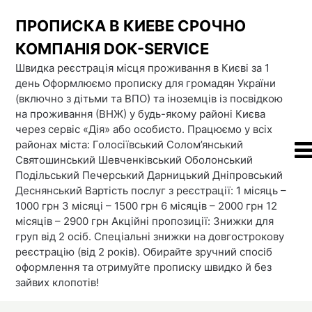
Skip
ПРОПИСКА В КИЕВЕ СРОЧНО
to
content
КОМПАНІЯ DOК-SERVICE
Швидка реєстрація місця проживання в Києві за 1
день Оформлюємо прописку для громадян України
(включно з дітьми та ВПО) та іноземців із посвідкою
на проживання (ВНЖ) у будь-якому районі Києва
через сервіс «Дія» або особисто. Працюємо у всіх
районах міста: Голосіївський Солом’янський
Святошинський Шевченківський Оболонський
Подільський Печерський Дарницький Дніпровський
Деснянський Вартість послуг з реєстрації: 1 місяць –
1000 грн 3 місяці – 1500 грн 6 місяців – 2000 грн 12
місяців – 2900 грн Акційні пропозиції: Знижки для
груп від 2 осіб. Спеціальні знижки на довгострокову
реєстрацію (від 2 років). Обирайте зручний спосіб
оформлення та отримуйте прописку швидко й без
зайвих клопотів!