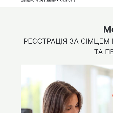
швидко й без зайвих клопотів!
М
РЕЄСТРАЦІЯ ЗА СІМЦЕМ
ТА П