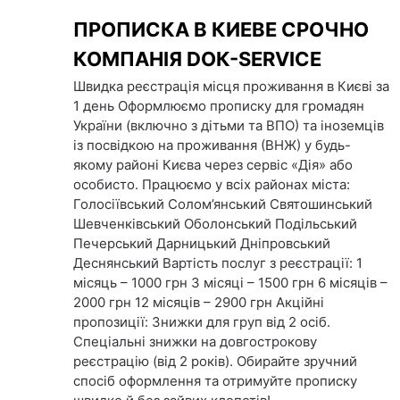
Skip
ПРОПИСКА В КИЕВЕ СРОЧНО
to
content
КОМПАНІЯ DOК-SERVICE
Швидка реєстрація місця проживання в Києві за
1 день Оформлюємо прописку для громадян
України (включно з дітьми та ВПО) та іноземців
із посвідкою на проживання (ВНЖ) у будь-
якому районі Києва через сервіс «Дія» або
особисто. Працюємо у всіх районах міста:
Голосіївський Солом’янський Святошинський
Шевченківський Оболонський Подільський
Печерський Дарницький Дніпровський
Деснянський Вартість послуг з реєстрації: 1
місяць – 1000 грн 3 місяці – 1500 грн 6 місяців –
2000 грн 12 місяців – 2900 грн Акційні
пропозиції: Знижки для груп від 2 осіб.
Спеціальні знижки на довгострокову
реєстрацію (від 2 років). Обирайте зручний
спосіб оформлення та отримуйте прописку