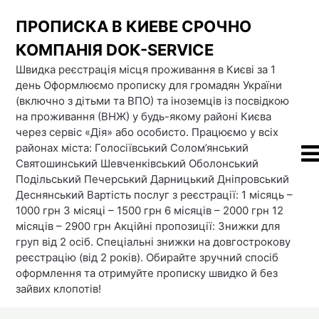
Skip
ПРОПИСКА В КИЕВЕ СРОЧНО
to
content
КОМПАНІЯ DOК-SERVICE
Швидка реєстрація місця проживання в Києві за 1
день Оформлюємо прописку для громадян України
(включно з дітьми та ВПО) та іноземців із посвідкою
на проживання (ВНЖ) у будь-якому районі Києва
через сервіс «Дія» або особисто. Працюємо у всіх
районах міста: Голосіївський Солом’янський
Святошинський Шевченківський Оболонський
Подільський Печерський Дарницький Дніпровський
Деснянський Вартість послуг з реєстрації: 1 місяць –
1000 грн 3 місяці – 1500 грн 6 місяців – 2000 грн 12
місяців – 2900 грн Акційні пропозиції: Знижки для
груп від 2 осіб. Спеціальні знижки на довгострокову
реєстрацію (від 2 років). Обирайте зручний спосіб
оформлення та отримуйте прописку швидко й без
зайвих клопотів!