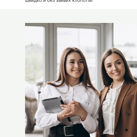
швидко й без зайвих клопотів!