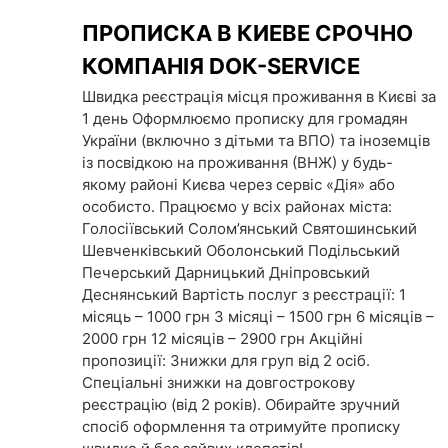
Skip
ПРОПИСКА В КИЕВЕ СРОЧНО
to
content
КОМПАНІЯ DOК-SERVICE
Швидка реєстрація місця проживання в Києві за
1 день Оформлюємо прописку для громадян
України (включно з дітьми та ВПО) та іноземців
із посвідкою на проживання (ВНЖ) у будь-
якому районі Києва через сервіс «Дія» або
особисто. Працюємо у всіх районах міста:
Голосіївський Солом’янський Святошинський
Шевченківський Оболонський Подільський
Печерський Дарницький Дніпровський
Деснянський Вартість послуг з реєстрації: 1
місяць – 1000 грн 3 місяці – 1500 грн 6 місяців –
2000 грн 12 місяців – 2900 грн Акційні
пропозиції: Знижки для груп від 2 осіб.
Спеціальні знижки на довгострокову
реєстрацію (від 2 років). Обирайте зручний
спосіб оформлення та отримуйте прописку