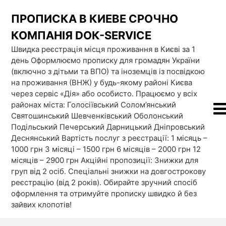
Skip
ПРОПИСКА В КИЕВЕ СРОЧНО
to
content
КОМПАНІЯ DOК-SERVICE
Швидка реєстрація місця проживання в Києві за 1
день Оформлюємо прописку для громадян України
(включно з дітьми та ВПО) та іноземців із посвідкою
на проживання (ВНЖ) у будь-якому районі Києва
через сервіс «Дія» або особисто. Працюємо у всіх
районах міста: Голосіївський Солом’янський
Святошинський Шевченківський Оболонський
Подільський Печерський Дарницький Дніпровський
Деснянський Вартість послуг з реєстрації: 1 місяць –
1000 грн 3 місяці – 1500 грн 6 місяців – 2000 грн 12
місяців – 2900 грн Акційні пропозиції: Знижки для
груп від 2 осіб. Спеціальні знижки на довгострокову
реєстрацію (від 2 років). Обирайте зручний спосіб
оформлення та отримуйте прописку швидко й без
зайвих клопотів!